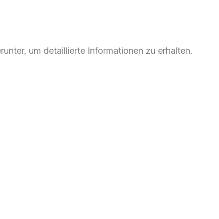
unter, um detaillierte Informationen zu erhalten.
apital_AG_Aktien_an_SM_GmbH_23.12.2025