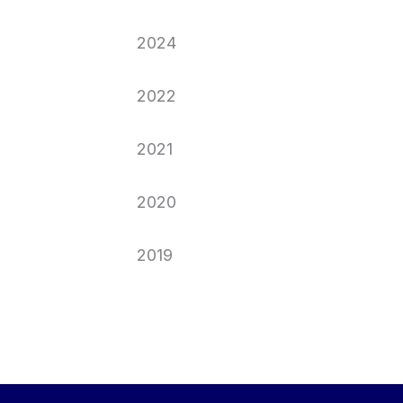
Hauptversammlung 2025 für das Geschäfts
2024
Hauptversammlung 2024 für das Geschäfts
2022
Hauptversammlung 2022
2021
Hauptversammlung 2021
2020
Hauptversammlung 2020
2019
Hauptversammlung 2019