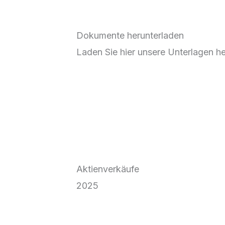
Dokumente herunterladen
Laden Sie hier unsere Unterlagen her
Aktienverkäufe
2025
Q2M_Meldung_Q2M_Verkauf_Independent_C